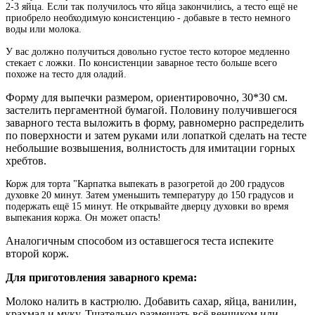
2-3 яйца. Если так получилось что яйца закончились, а тесто ещё не
приобрело необходимую консистенцию - добавьте в тесто немного
воды или молока.
У вас должно получиться довольно густое тесто которое медленно
стекает с ложки. По консистенции заварное тесто больше всего
похоже на тесто для оладий.
Форму для выпечки размером, ориентировочно, 30*30 см.
застелить пергаментной бумагой. Половину получившегося
заварного теста выложить в форму, равномерно распределить
по поверхности и затем руками или лопаткой сделать на тесте
небольшие возвышения, волнистость для имитации горных
хребтов.
Корж для торта "Карпатка выпекать в разогретой до 200 градусов
духовке 20 минут. Затем уменьшить температуру до 150 градусов и
подержать ещё 15 минут. Не открывайте дверцу духовки во время
выпекания коржа. Он может опасть!
Аналогичным способом из оставшегося теста испеките
второй корж.
Для приготовления заварного крема:
Молоко налить в кастрюлю. Добавить сахар, яйца, ванилин,
крахмал и муку. Тщательно размешать всё венчиком или