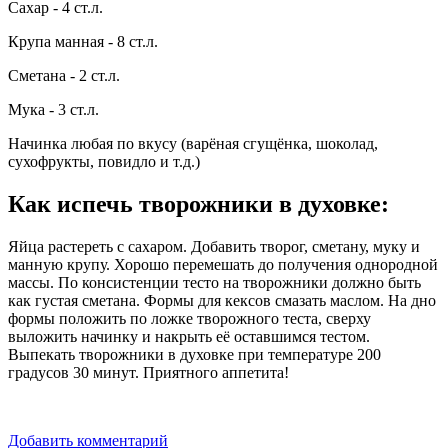
Сахар - 4 ст.л.
Крупа манная - 8 ст.л.
Сметана - 2 ст.л.
Мука - 3 ст.л.
Начинка любая по вкусу (варёная сгущёнка, шоколад,
сухофрукты, повидло и т.д.)
Как испечь творожники в духовке
:
Яйца растереть с сахаром. Добавить творог, сметану, муку и
манную крупу. Хорошо перемешать до получения однородной
массы. По консистенции тесто на творожники должно быть
как густая сметана. Формы для кексов смазать маслом. На дно
формы положить по ложке творожного теста, сверху
выложить начинку и накрыть её оставшимся тестом.
Выпекать творожники в духовке при температуре 200
градусов 30 минут. Приятного аппетита!
Добавить комментарий