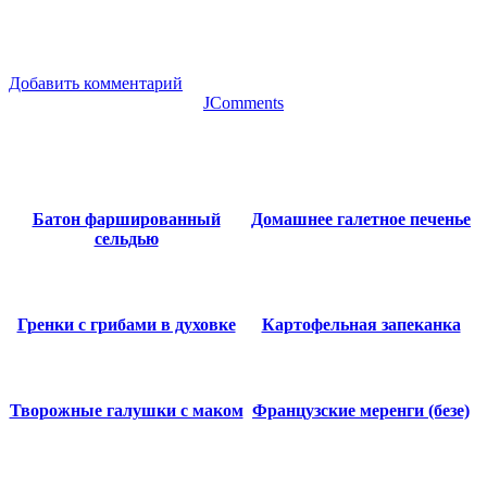
Добавить комментарий
JComments
Батон фаршированный
Домашнее галетное печенье
сельдью
Гренки с грибами в духовке
Картофельная запеканка
Творожные галушки с маком
Французские меренги (безе)