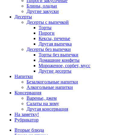
Пироги закусочные
Блины, оладьи
Другие закуски
Десерты
Десерты с выпечкой
Торты
Пироги
Кексы, печенье
Другая выпечка
Десерты без выпечки
Торты без выпечки
Домашние конфеты
Мороженое, сорбет, мусс
Другие десерты
Напитки
Безалкогольные напитки
Алкогольные напитки
Консервация
Варенье, джем
Салаты на зиму
Другая консервация
На заметку!
Рубрикатор
Вторые блюда