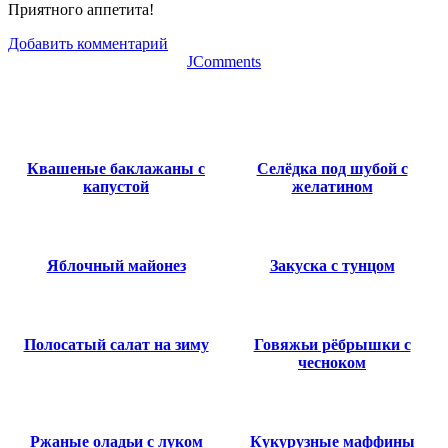
Приятного аппетита!
Добавить комментарий
JComments
Квашеные баклажаны с
Селёдка под шубой с
капустой
желатином
Яблочный майонез
Закуска с тунцом
Полосатый салат на зиму
Говяжьи рёбрышки с
чесноком
Ржаные оладьи с луком
Кукурузные маффины