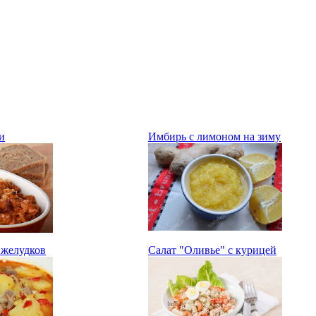
и
Имбирь с лимоном на зиму
 желудков
Салат "Оливье" с курицей