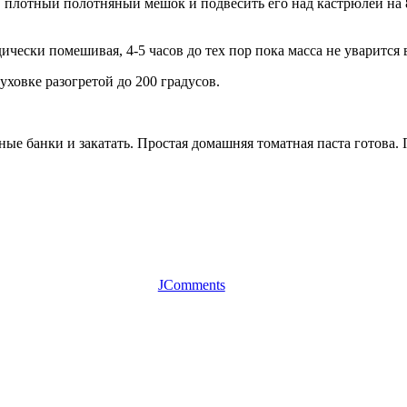
плотный полотняный мешок и подвесить его над кастрюлей на 8
ески помешивая, 4-5 часов до тех пор пока масса не уварится в
ховке разогретой до 200 градусов.
е банки и закатать. Простая домашняя томатная паста готова. 
JComments