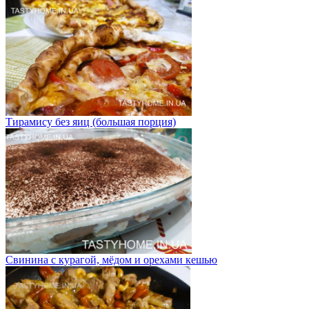
Тирамису без яиц (большая порция)
Свинина с курагой, мёдом и орехами кешью