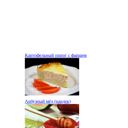
Картофельный пирог с фаршем
Арбузный мёд (нардек)