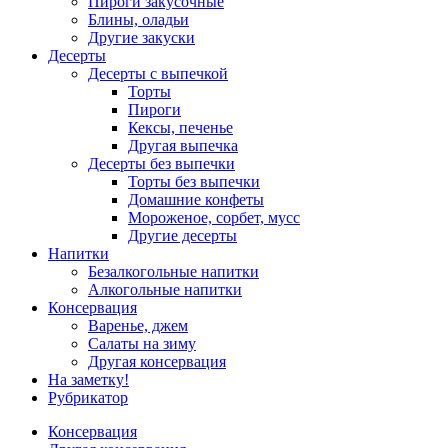
Пироги закусочные
Блины, оладьи
Другие закуски
Десерты
Десерты с выпечкой
Торты
Пироги
Кексы, печенье
Другая выпечка
Десерты без выпечки
Торты без выпечки
Домашние конфеты
Мороженое, сорбет, мусс
Другие десерты
Напитки
Безалкогольные напитки
Алкогольные напитки
Консервация
Варенье, джем
Салаты на зиму
Другая консервация
На заметку!
Рубрикатор
Консервация