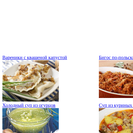
Вареники с квашеной капустой
Бигос по-польск
Холодный суп из огурцов
Суп из куриных