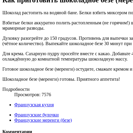
Шоколад растопить на водяной бане. Белки взбить миксером п
Взбитые белки аккуратно полить растопленным (не горячим!) 
мраморные разводы.
Духовку разогрейте до 150 градусов. Противень для выпечки 
(чётное количество). Выпекайте шоколадное безе 30 минут при 
Для крема. Сахарную пудру просейте вместе с какао. Добавьте
охлаждённую до комнатной температуры шоколадную массу.
Готовое шоколадное безе (меренги) остудите, смажьте кремом и
Шоколадное безе (меренги) готовы. Приятного аппетита!
Подробности
Просмотров: 7576
Французская кухня
Французские булочки
Французские меренги (безе)
Комментарии