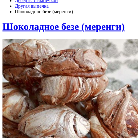
Десерты с выпечкой
Другая выпечка
Шоколадное безе (меренги)
Шоколадное безе (меренги)