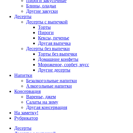
Пироги закусочные
Блины, оладьи
Другие закуски
Десерты
Десерты с выпечкой
Торты
Пироги
Кексы, печенье
Другая выпечка
Десерты без выпечки
Торты без выпечки
Домашние конфеты
Мороженое, сорбет, мусс
Другие десерты
Напитки
Безалкогольные напитки
Алкогольные напитки
Консервация
Варенье, джем
Салаты на зиму
Другая консервация
На заметку!
Рубрикатор
Десерты