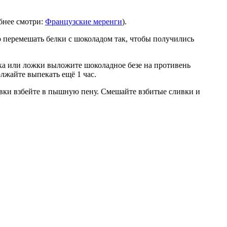
бнее смотри:
Французские меренги
).
 перемешать белки с шоколадом так, чтобы получились
ка или ложки выложите шоколадное безе на противень
олжайте выпекать ещё 1 час.
ливки взбейте в пышную пену. Смешайте взбитые сливки и