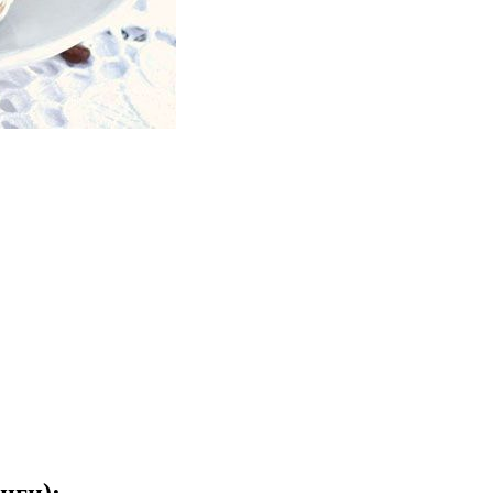
нги):