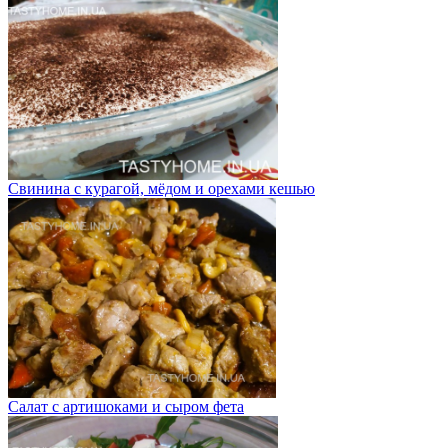
Свинина с курагой, мёдом и орехами кешью
Салат с артишоками и сыром фета