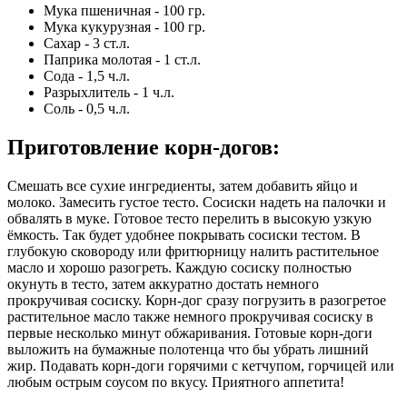
Мука пшеничная - 100 гр.
Мука кукурузная - 100 гр.
Сахар - 3 ст.л.
Паприка молотая - 1 ст.л.
Сода - 1,5 ч.л.
Разрыхлитель - 1 ч.л.
Соль - 0,5 ч.л.
Приготовление корн-догов
:
Смешать все сухие ингредиенты, затем добавить яйцо и
молоко. Замесить густое тесто. Сосиски надеть на палочки и
обвалять в муке. Готовое тесто перелить в высокую узкую
ёмкость. Так будет удобнее покрывать сосиски тестом. В
глубокую сковороду или фритюрницу налить растительное
масло и хорошо разогреть. Каждую сосиску полностью
окунуть в тесто, затем аккуратно достать немного
прокручивая сосиску. Корн-дог сразу погрузить в разогретое
растительное масло также немного прокручивая сосиску в
первые несколько минут обжаривания. Готовые корн-доги
выложить на бумажные полотенца что бы убрать лишний
жир. Подавать корн-доги горячими с кетчупом, горчицей или
любым острым соусом по вкусу. Приятного аппетита!