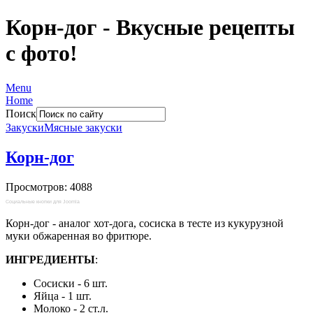
Корн-дог - Вкусные рецепты
с фото!
Menu
Home
Поиск
Закуски
Мясные закуски
Корн-дог
Просмотров: 4088
Социальные кнопки для Joomla
Корн-дог - аналог хот-дога, сосиска в тесте из кукурузной
муки обжаренная во фритюре.
ИНГРЕДИЕНТЫ
:
Сосиски - 6 шт.
Яйца - 1 шт.
Молоко - 2 ст.л.