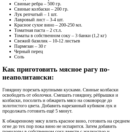
Свиные ребра – 500 гр.
Свиные колбаски – 200 гр.
Лук репчатый – 1 шт.
Лавровый лист – 3­-4 шт.
Красное сухое вино – 20­0-250 мл.
Томатная паста – 2 ст.л.
Томаты в собственном соку – 3 банки (1,2 кг)
Свежий базилик – 10­-12 листьев
Пармезан – 30 г
Черный перец
Соль
Как приготовить мясное рагу по-
неаполитански:
Говядину порезать крупными кусками. Свиные колбаски
освободить от оболочки. Смешать говядину, рёбрышки и
колбаски, посолить и обжарить мясо на соковороде до
золотистого цвета. Добавить нарезанный кубиком лук и
продолжать готовить ещё 5 минут.
К обжаренному мясу влить красное вино, готовить на среднем
огне до тех пор пока вино не испарится. Затем добавить
помидоры в собственном соку вместе с жидкостью и