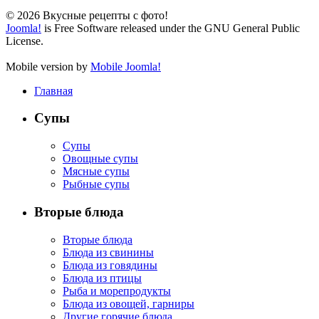
© 2026 Вкусные рецепты с фото!
Joomla!
is Free Software released under the GNU General Public
License.
Mobile version by
Mobile Joomla!
Главная
Супы
Супы
Овощные супы
Мясные супы
Рыбные супы
Вторые блюда
Вторые блюда
Блюда из свинины
Блюда из говядины
Блюда из птицы
Рыба и морепродукты
Блюда из овощей, гарниры
Другие горячие блюда