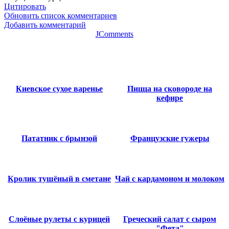
Цитировать
Обновить список комментариев
Добавить комментарий
JComments
Киевское сухое варенье
Пицца на сковороде на
кефире
Пататник с брынзой
Французские гужеры
Кролик тушёный в сметане
Чай с кардамоном и молоком
Слоёные рулеты с курицей
Греческий салат с сыром
"Фета"