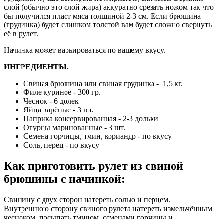
слой (обычно это слой жира) аккуратно срезать ножом так что
бы получился пласт мяса толщиной 2-3 см. Если брюшина
(грудинка) будет слишком толстой вам будет сложно свернуть
её в рулет.
Начинка может варьироваться по вашему вкусу.
ИНГРЕДИЕНТЫ
:
Свиная брюшина или свиная грудинка - 1,5 кг.
Филе куриное - 300 гр.
Чеснок - 6 долек
Яйца варёные - 3 шт.
Паприка консервированная - 2-3 дольки
Огурцы маринованные - 3 шт.
Семена горчицы, тмин, кориандр - по вкусу
Соль, перец - по вкусу
Как приготовить рулет из свиной
брюшины с начинкой
:
Свинину с двух сторон натереть солью и перцем.
Внутреннюю сторону свиного рулета натереть измельчённым
чесноком, посыпать тмином, семенами горчицы и