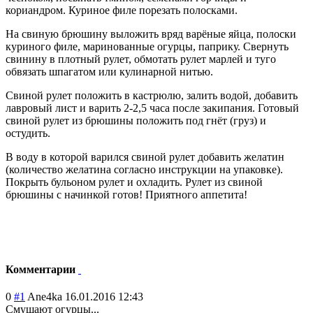
кориандром. Куриное филе порезать полосками.
На свиную брюшину выложить вряд варёные яйца, полоски
куриного филе, маринованные огурцы, паприку. Свернуть
свинину в плотный рулет, обмотать рулет марлей и туго
обвязать шпагатом или кулинарной нитью.
Свиной рулет положить в кастрюлю, залить водой, добавить
лавровый лист и варить 2-2,5 часа после закипания. Готовый
свиной рулет из брюшины положить под гнёт (груз) и
остудить.
В воду в которой варился свиной рулет добавить желатин
(количество желатина согласно инструкции на упаковке).
Покрыть бульоном рулет и охладить. Рулет из свиной
брюшины с начинкой готов! Приятного аппетита!
Комментарии
0
#1
Ane4ka
16.01.2016 12:43
Смущают огурцы...