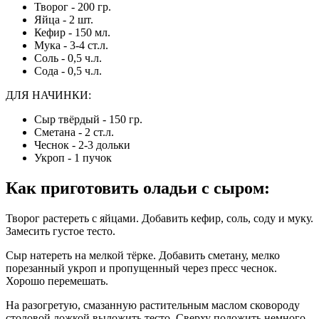
Творог - 200 гр.
Яйца - 2 шт.
Кефир - 150 мл.
Мука - 3-4 ст.л.
Соль - 0,5 ч.л.
Сода - 0,5 ч.л.
ДЛЯ НАЧИНКИ:
Сыр твёрдый - 150 гр.
Сметана - 2 ст.л.
Чеснок - 2-3 дольки
Укроп - 1 пучок
Как приготовить оладьи с сыром
:
Творог растереть с яйцами. Добавить кефир, соль, соду и муку.
Замесить густое тесто.
Сыр натереть на мелкой тёрке. Добавить сметану, мелко
порезанный укроп и пропущенный через пресс чеснок.
Хорошо перемешать.
На разогретую, смазанную растительным маслом сковороду
столовой ложкой выложить тесто. Сверху положить немного