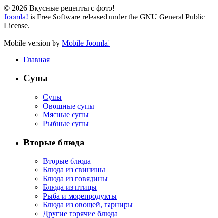
© 2026 Вкусные рецепты с фото!
Joomla!
is Free Software released under the GNU General Public
License.
Mobile version by
Mobile Joomla!
Главная
Супы
Супы
Овощные супы
Мясные супы
Рыбные супы
Вторые блюда
Вторые блюда
Блюда из свинины
Блюда из говядины
Блюда из птицы
Рыба и морепродукты
Блюда из овощей, гарниры
Другие горячие блюда