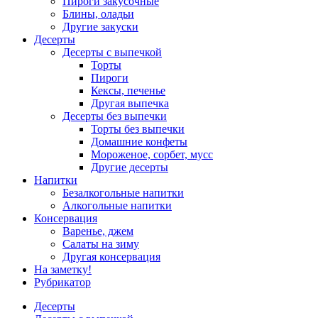
Пироги закусочные
Блины, оладьи
Другие закуски
Десерты
Десерты с выпечкой
Торты
Пироги
Кексы, печенье
Другая выпечка
Десерты без выпечки
Торты без выпечки
Домашние конфеты
Мороженое, сорбет, мусс
Другие десерты
Напитки
Безалкогольные напитки
Алкогольные напитки
Консервация
Варенье, джем
Салаты на зиму
Другая консервация
На заметку!
Рубрикатор
Десерты