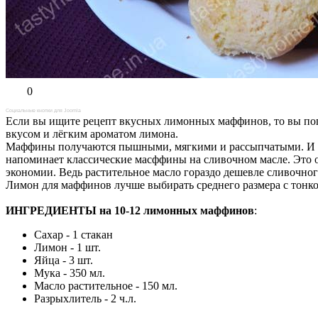
0
Социальные кнопки для Joomla
Если вы ищите рецепт вкусных лимонных маффинов, то вы поп
вкусом и лёгким ароматом лимона.
Маффины получаются пышными, мягкими и рассыпчатыми. И хот
напоминает классические масффины на сливочном масле. Это ос
экономии. Ведь растительное масло гораздо дешевле сливочно
Лимон для маффинов лучше выбирать среднего размера с тонк
ИНГРЕДИЕНТЫ на 10-12 лимонных маффинов
:
Сахар - 1 стакан
Лимон - 1 шт.
Яйца - 3 шт.
Мука - 350 мл.
Масло растительное - 150 мл.
Разрыхлитель - 2 ч.л.