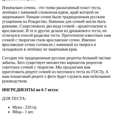
Изначально сочень - это тонко раскатанный пласт теста,
лепёшка с начинкой сложенная вдвое, край которой не
защипывают. Раньше сочни были традиционным русским
угощением на Рождество. Начинки для сочней могли быть
разными. Существовало два вида сочней - архангельские и
ярославские. И те и другие делали из дрожжевого теста, но
отличался способ разделки теста. Прототипом известных нам
сочней с творогом стали ярославские сочни. Именно
ярославские сочни готовили с начинкой из творога и
складывали в лепёшку не защипывая края.
Сегодня эти традиционные русские рецепты большей частью
забыты. Зато существует множество вариантов рецептов
советских сочней с творогом. Мы предлагаем вам
приготовить рецепт сочней из песочного теста по ГОСТу. А
наш пошаговый рецепт с фото будет служить вам небольшим
руководством.
ИНГРЕДИЕНТЫ на 6-7 штук
:
ДЛЯ ТЕСТА:
Мука - 210 гр.
Яйца - 1 шт.