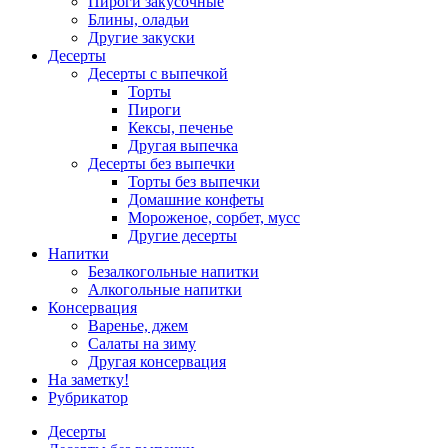
Пироги закусочные
Блины, оладьи
Другие закуски
Десерты
Десерты с выпечкой
Торты
Пироги
Кексы, печенье
Другая выпечка
Десерты без выпечки
Торты без выпечки
Домашние конфеты
Мороженое, сорбет, мусс
Другие десерты
Напитки
Безалкогольные напитки
Алкогольные напитки
Консервация
Варенье, джем
Салаты на зиму
Другая консервация
На заметку!
Рубрикатор
Десерты