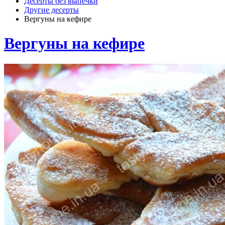
Десерты без выпечки
Другие десерты
Вергуны на кефире
Вергуны на кефире