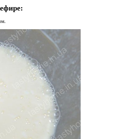
кефире
:
ом.