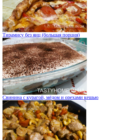
Тирамису без яиц (большая порция)
Свинина с курагой, мёдом и орехами кешью