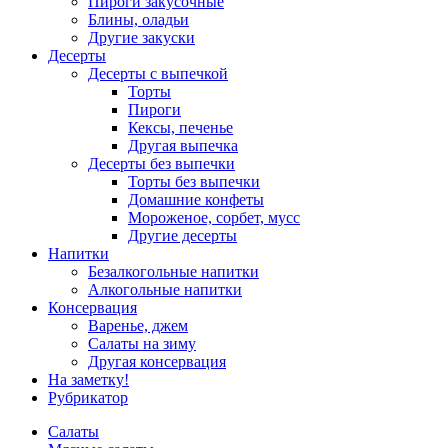
Пироги закусочные
Блины, оладьи
Другие закуски
Десерты
Десерты с выпечкой
Торты
Пироги
Кексы, печенье
Другая выпечка
Десерты без выпечки
Торты без выпечки
Домашние конфеты
Мороженое, сорбет, мусс
Другие десерты
Напитки
Безалкогольные напитки
Алкогольные напитки
Консервация
Варенье, джем
Салаты на зиму
Другая консервация
На заметку!
Рубрикатор
Салаты