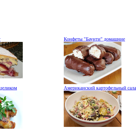
г
Конфеты "Баунти" домашние
целиком
Американский картофельный сал