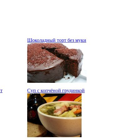
Шоколадный торт без муки
ат
Суп с копчёной грудинкой