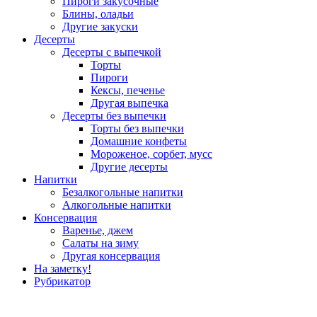
Пироги закусочные
Блины, оладьи
Другие закуски
Десерты
Десерты с выпечкой
Торты
Пироги
Кексы, печенье
Другая выпечка
Десерты без выпечки
Торты без выпечки
Домашние конфеты
Мороженое, сорбет, мусс
Другие десерты
Напитки
Безалкогольные напитки
Алкогольные напитки
Консервация
Варенье, джем
Салаты на зиму
Другая консервация
На заметку!
Рубрикатор