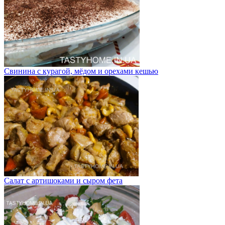
Свинина с курагой, мёдом и орехами кешью
Салат с артишоками и сыром фета