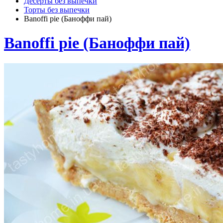
Десерты без выпечки
Торты без выпечки
Banoffi pie (Баноффи пай)
Banoffi pie (Баноффи пай)