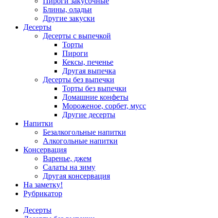
Пироги закусочные
Блины, оладьи
Другие закуски
Десерты
Десерты с выпечкой
Торты
Пироги
Кексы, печенье
Другая выпечка
Десерты без выпечки
Торты без выпечки
Домашние конфеты
Мороженое, сорбет, мусс
Другие десерты
Напитки
Безалкогольные напитки
Алкогольные напитки
Консервация
Варенье, джем
Салаты на зиму
Другая консервация
На заметку!
Рубрикатор
Десерты