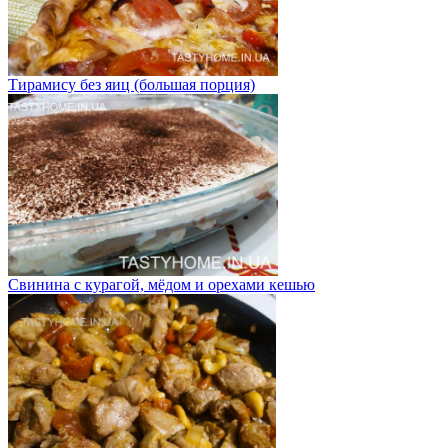
Тирамису без яиц (большая порция)
Свинина с курагой, мёдом и орехами кешью