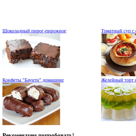
Шоколадный пирог-пирожное
Томатный суп с
Конфеты "Баунти" домашние
Желейный торт 
Рекомендуем попробовать!