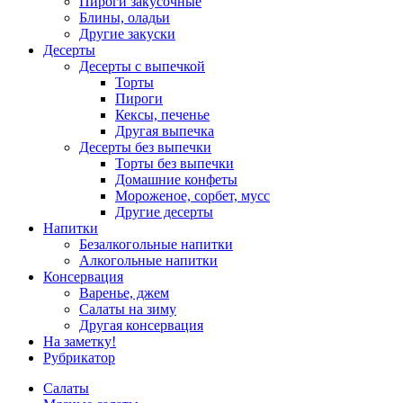
Пироги закусочные
Блины, оладьи
Другие закуски
Десерты
Десерты с выпечкой
Торты
Пироги
Кексы, печенье
Другая выпечка
Десерты без выпечки
Торты без выпечки
Домашние конфеты
Мороженое, сорбет, мусс
Другие десерты
Напитки
Безалкогольные напитки
Алкогольные напитки
Консервация
Варенье, джем
Салаты на зиму
Другая консервация
На заметку!
Рубрикатор
Салаты