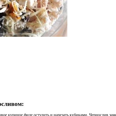
осливом
:
овое куриное филе остудить и нарезать кубиками. Чернослив зам