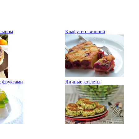
 сыром
Клафути с вишней
с фруктами
Яичные котлеты