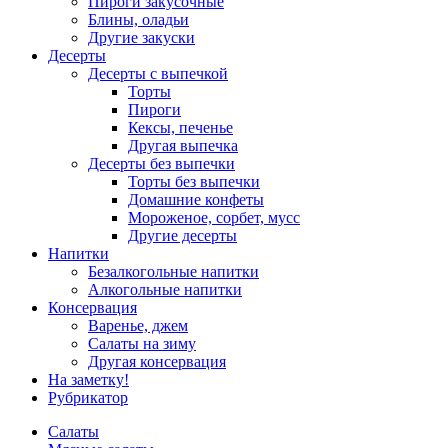
Пироги закусочные
Блины, оладьи
Другие закуски
Десерты
Десерты с выпечкой
Торты
Пироги
Кексы, печенье
Другая выпечка
Десерты без выпечки
Торты без выпечки
Домашние конфеты
Мороженое, сорбет, мусс
Другие десерты
Напитки
Безалкогольные напитки
Алкогольные напитки
Консервация
Варенье, джем
Салаты на зиму
Другая консервация
На заметку!
Рубрикатор
Салаты