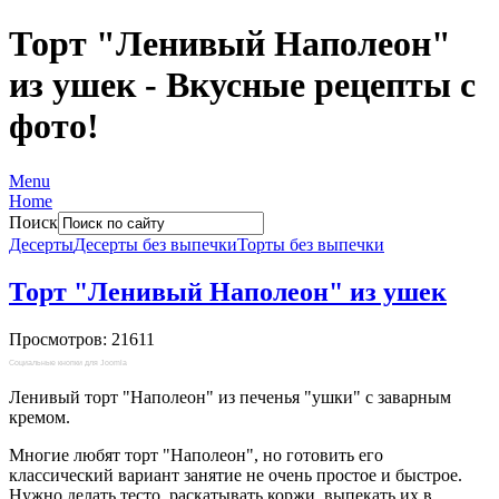
Торт "Ленивый Наполеон"
из ушек - Вкусные рецепты с
фото!
Menu
Home
Поиск
Десерты
Десерты без выпечки
Торты без выпечки
Торт "Ленивый Наполеон" из ушек
Просмотров: 21611
Социальные кнопки для Joomla
Ленивый торт "Наполеон" из печенья "ушки" с заварным
кремом.
Многие любят торт "Наполеон", но готовить его
классический вариант занятие не очень простое и быстрое.
Нужно делать тесто, раскатывать коржи, выпекать их в