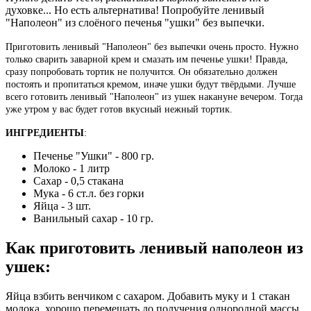
духовке... Но есть альтернатива! Попробуйте ленивый
"Наполеон" из слоёного печенья "ушки" без выпечки.
Приготовить ленивый "Наполеон" без выпечки очень просто. Нужно
только сварить заварной крем и смазать им печенье ушки! Правда,
сразу попробовать тортик не получится. Он обязательно должен
постоять и пропитаться кремом, иначе ушки будут твёрдыми. Лучше
всего готовить ленивый "Наполеон" из ушек накануне вечером. Тогда
уже утром у вас будет готов вкусный нежный тортик.
ИНГРЕДИЕНТЫ
:
Печенье "Ушки" - 800 гр.
Молоко - 1 литр
Сахар - 0,5 стакана
Мука - 6 ст.л. без горки
Яйца - 3 шт.
Ванильный сахар - 10 гр.
Как приготовить ленивый наполеон из
ушек
:
Яйца взбить венчиком с сахаром. Добавить муку и 1 стакан
молока, хорошо перемешать до получения однородной массы