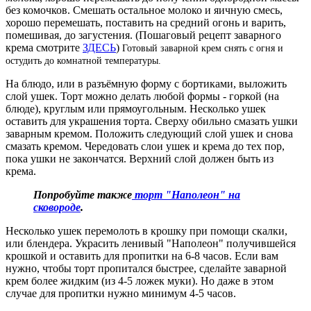
без комочков. Смешать остальное молоко и яичную смесь,
хорошо перемешать, поставить на средний огонь и варить,
помешивая, до загустения. (Пошаговый рецепт заварного
крема смотрите
ЗДЕСЬ
)
Готовый заварной крем снять с огня и
остудить до комнатной температуры.
На блюдо, или в разъёмную форму с бортиками, выложить
слой ушек. Торт можно делать любой формы - горкой (на
блюде), круглым или прямоугольным. Несколько ушек
оставить для украшения торта. Сверху обильно смазать ушки
заварным кремом. Положить следующий слой ушек и снова
смазать кремом. Чередовать слои ушек и крема до тех пор,
пока ушки не закончатся. Верхний слой должен быть из
крема.
Попробуйте также
торт "Наполеон" на
сковороде
.
Несколько ушек перемолоть в крошку при помощи скалки,
или блендера. Украсить ленивый "Наполеон" получившейся
крошкой и оставить для пропитки на 6-8 часов. Если вам
нужно, чтобы торт пропитался быстрее, сделайте заварной
крем более жидким (из 4-5 ложек муки). Но даже в этом
случае для пропитки нужно минимум 4-5 часов.