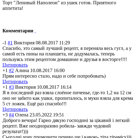
Торт "Ленивый Наполеон" из ушек готов. Приятного
аппетита!
Комментарии
-1
#1
Виктория
08.08.2017 11:29
Спасибо, это самый лучший рецепт, я переняла весь гугл, а у
самой есть пины на планшета, не додумалась, теперь
пользуясь этим рецептом домашние и друзья в восторге!!!!
Цитировать
+1
#2
Алина
10.08.2017 16:00
Прям интересно стало, надо и себе попробовать)
Цитировать
+1
#3
Виктория
10.08.2017 16:14
Я в последний раз взяла слоёное пиченье, где-то 1,2 на 12 см
оно не забито как ушки, пропиталось, и муки взяла для крема
5 ст ложек. Ещё раз спасибо!!!
Цитировать
+3
#4
Олена
23.05.2022 19:51
Доброго вечора! Гарно дякую господині за цікавий і легкий
рецепт. Вже неодноразово робила- завжди чудовий
результат!)))
Сьогодні хочу промочити печиво ще і кавою- тіпа тірамісу)))